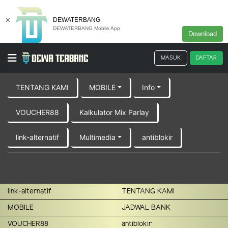
×
DEWATERBANG
DEWATERBANG Mobile App
Download
MASUK
DAFTAR
TENTANG KAMI
MOBILE
Info
VOUCHER88
Kalkulator Mix Parlay
link-alternatif
Multimedia
antiblokir
link-alternatif
TENTANG KAMI
MOBILE
JADWAL BANK
VOUCHER88
antiblokir