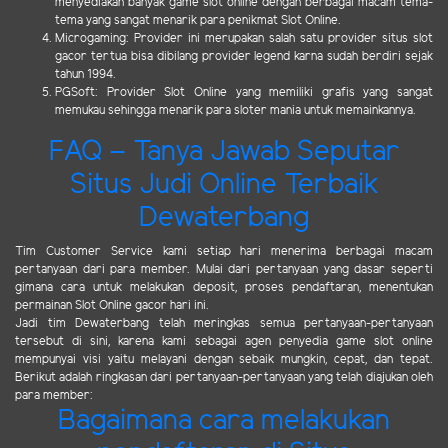
menyediakan banyak game slot online dengan berbagai macam tema-
tema yang sangat menarik para penikmat Slot Online.
Microgaming: Provider ini merupakan salah satu provider situs slot
gacor tertua bisa dibilang provider legend karna sudah berdiri sejak
tahun 1994.
PGSoft: Provider Slot Online yang memiliki grafis yang sangat
memukau sehingga menarik para sloter mania untuk memainkannya.
FAQ – Tanya Jawab Seputar
Situs Judi Online Terbaik
Dewaterbang
Tim Customer Service kami setiap hari menerima berbagai macam
pertanyaan dari para member. Mulai dari pertanyaan yang dasar seperti
gimana cara untuk melakukan deposit, proses pendaftaran, menentukan
permainan Slot Online gacor hari ini.
Jadi tim Dewaterbang telah meringkas semua pertanyaan-pertanyaan
tersebut di sini, karena kami sebagai agen penyedia game slot online
mempunyai visi yaitu melayani dengan sebaik mungkin, cepat, dan tepat.
Berikut adalah ringkasan dari pertanyaan-pertanyaan yang telah diajukan oleh
para member:
Bagaimana cara melakukan