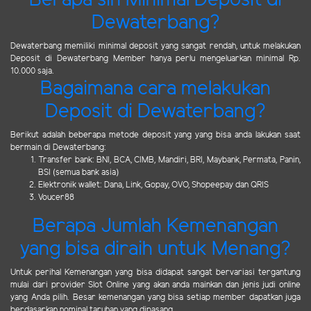
Berapa sih Minimal Deposit di
Dewaterbang?
Dewaterbang memiliki minimal deposit yang sangat rendah, untuk melakukan
Deposit di Dewaterbang Member hanya perlu mengeluarkan minimal Rp.
10.000 saja.
Bagaimana cara melakukan
Deposit di Dewaterbang?
Berikut adalah beberapa metode deposit yang yang bisa anda lakukan saat
bermain di Dewaterbang:
Transfer bank: BNI, BCA, CIMB, Mandiri, BRI, Maybank, Permata, Panin,
BSI (semua bank asia)
Elektronik wallet: Dana, Link, Gopay, OVO, Shopeepay dan QRIS
Voucer88
Berapa Jumlah Kemenangan
yang bisa diraih untuk Menang?
Untuk perihal Kemenangan yang bisa didapat sangat bervariasi tergantung
mulai dari provider Slot Online yang akan anda mainkan dan jenis judi online
yang Anda pilih. Besar kemenangan yang bisa setiap member dapatkan juga
berdasarkan nominal taruhan yang dipasang.