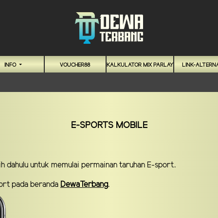
INFO
VOUCHER88
KALKULATOR MIX PARLAY
LINK-ALTERNA
E-SPORTS MOBILE
bih dahulu untuk memulai permainan taruhan E-sport.
sport pada beranda
DewaTerbang
.