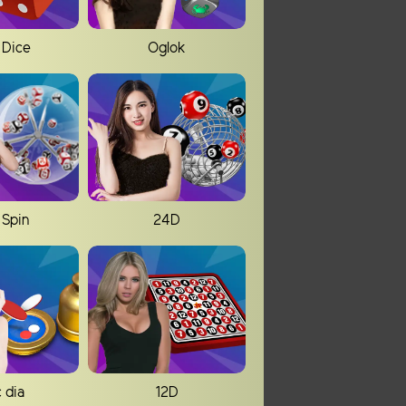
 Dice
Oglok
 Spin
24D
 dia
12D