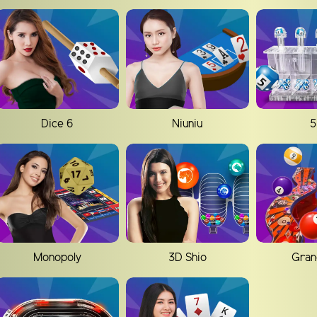
Dice 6
Niuniu
Monopoly
3D Shio
Gran