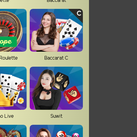
lette
Baccarat
Roulette
Baccarat C
o Live
Suwit