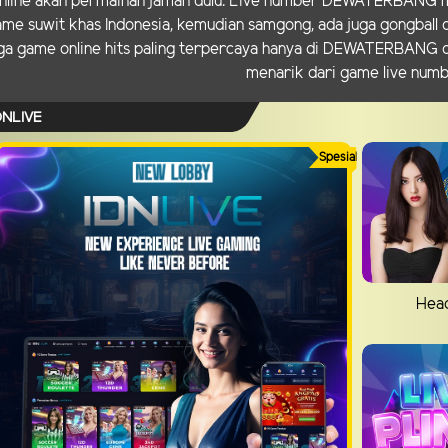
nline akan permainan jaman dulu. Live number DEWATERBANG m
me suwit khas Indonesia, kemudian samgong, ada juga gongball 
ga game online hits paling terpercaya hanya di DEWATERBANG 
menarik dari game live numb
DNLIVE
Spesial
Head