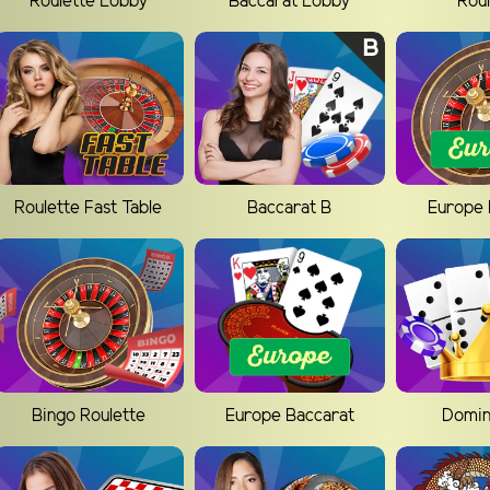
Roulette Lobby
Baccarat Lobby
Rou
Roulette Fast Table
Baccarat B
Europe 
Bingo Roulette
Europe Baccarat
Domin