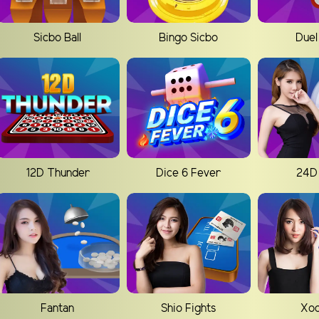
Sicbo Ball
Bingo Sicbo
Duel
12D Thunder
Dice 6 Fever
24D
Fantan
Shio Fights
Xoc